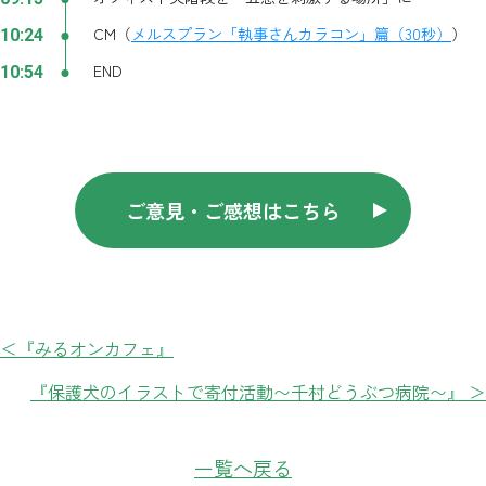
CM（
メルスプラン「執事さんカラコン」篇（30秒）
）
10:24
END
10:54
ご意見・ご感想はこちら
＜『みるオンカフェ』
『保護犬のイラストで寄付活動〜千村どうぶつ病院〜』 ＞
一覧へ戻る