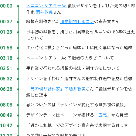
メニコン シアターAoi
緞帳デザインを手がけた光の切り絵
00:00
作家
酒井敦美
さん
緞帳を制作された
川島織物セルコン
の嶌嵜貢さん
00:37
日本初の緞帳を手掛けた川島織物セルコンの180年の歴史
01:23
について
江戸時代に横引きだった緞帳が上に開く幕になった経緯
01:58
メニコン シアターAoiの緞帳の大きさについて
03:18
手作業で行われる緞帳の技法・制作方法について
03:51
デザインを手掛けた酒井さんの緞帳制作途中を見た感想
05:32
「光の切り絵作家」の酒井敦美
さんに緞帳デザインを依
06:28
頼した理由
思いついたのは「デザインが変化する世界初の緞帳」
08:08
デザインテーマはメニコンが掲げる「
五感
」から発想
08:49
「透かし和紙」でのデザイン案を糸で表現する難しさ
10:42
糸の数は一般的な緞帳の倍以上
12:20