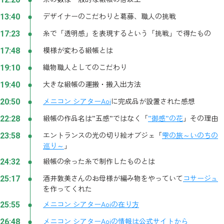
デザイナーのこだわりと葛藤、職人の挑戦
13:40
糸で「透明感」を表現するという「挑戦」で得たもの
17:23
模様が変わる緞帳とは
17:48
織物職人としてのこだわり
19:10
大きな緞帳の運搬・搬入出方法
19:40
メニコン シアターAoi
に完成品が設置された感想
20:50
緞帳の作品名は”五感”ではなく「
”御感”の花
」その理由
22:28
エントランスの光の切り絵オブジェ「
雫の旅～いのちの
23:58
巡り～
」
緞帳の余った糸で制作したものとは
24:32
酒井敦美さんのお母様が編み物をやっていて
コサージュ
25:17
を作ってくれた
メニコン シアターAoiの在り方
25:55
メニコン シアターAoiの情報は公式サイトから
26:48