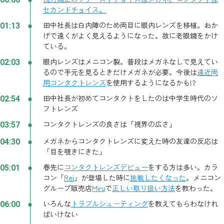
セカンドチョイス。
田中社長は白内障のため両目に眼内レンズを移植。おか
01:13
げで遠くがよく見えるようになった。故に老眼鏡をかけ
ている。
眼内レンズはメニコン製。普段はメガネなしで見えてい
02:03
るので手元を見るときだけメガネが必要。今後は
遠近両
用コンタクトレンズ
を使用するようになるかも!?
田中社長が初めてコンタクトをしたのは中学生時代のソ
02:54
フトレンズ
コンタクトレンズの良さは「視界の広さ」
03:57
メガネからコンタクトレンズに変えた時の友達の反応は
04:30
「目を覗きにきた」
春先に
コンタクトレンズデビュー
をする方は多い。カラ
05:01
コン「
Rei
」が登場した時に
挑戦したくなった
。メニコン
グループ販売店
Miru
で
正しい取り扱い方法
を教わった。
いろんな
トラブルシューティング
を教えてもらわなけれ
06:00
ばいけない