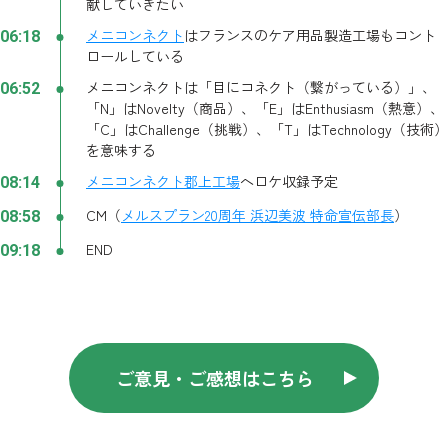
献していきたい
メニコンネクト
はフランスのケア用品製造工場もコント
06:18
ロールしている
メニコンネクトは「目にコネクト（繋がっている）」、
06:52
「N」はNovelty（商品）、「E」はEnthusiasm（熱意）、
「C」はChallenge（挑戦）、「T」はTechnology（技術）
を意味する
メニコンネクト郡上工場
へロケ収録予定
08:14
CM（
メルスプラン20周年 浜辺美波 特命宣伝部長
）
08:58
END
09:18
ご意見・ご感想はこちら