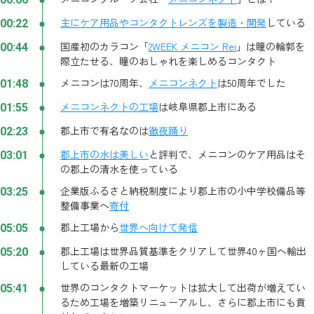
主にケア用品やコンタクトレンズを製造・開発
している
00:22
国産初のカラコン「
2WEEK メニコン Rei
」は瞳の輪郭を
00:44
際立たせる、瞳のおしゃれを楽しめるコンタクト
メニコンは70周年、
メニコンネクト
は50周年でした
01:48
メニコンネクトの工場
は岐阜県郡上市にある
01:55
郡上市で有名なのは
徹夜踊り
02:23
郡上市の水は美しい
と評判で、メニコンのケア用品はそ
03:01
の郡上の清水を使っている
企業版ふるさと納税制度により郡上市の小中学校備品等
03:25
整備事業へ
寄付
郡上工場から
世界へ向けて発信
05:05
郡上工場は世界品質基準をクリアして世界40ヶ国へ輸出
05:20
している最新の工場
世界のコンタクトマーケットは拡大して出荷が増えてい
05:41
るため工場を増築リニューアルし、さらに郡上市にも貢