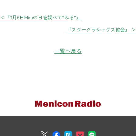
＜『3月6日Miruの日を調べて”みる”』
『スタークラシックス協会』 ＞
一覧へ戻る