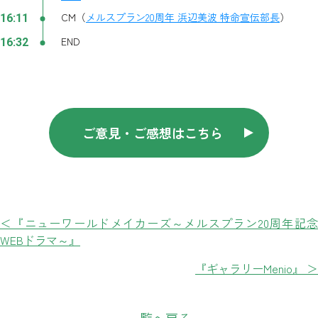
CM（
メルスプラン20周年 浜辺美波 特命宣伝部長
）
16:11
END
16:32
ご意見・ご感想はこちら
＜『ニューワールドメイカーズ～メルスプラン20周年記念
WEBドラマ～』
『ギャラリーMenio』 ＞
一覧へ戻る