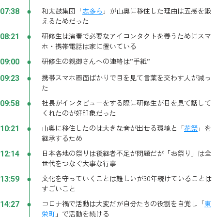
和太鼓集団「
志多ら
」が山奥に移住した理由は五感を鍛
07:38
えるためだった
研修生は演奏で必要なアイコンタクトを養うためにスマ
08:21
ホ・携帯電話は家に置いている
研修生の親御さんへの連絡は”手紙”
09:00
携帯スマホ画面ばかりで目を見て言葉を交わす人が減っ
09:23
た
社長がインタビューをする際に研修生が目を見て話して
09:58
くれたのが好印象だった
山奥に移住したのは大きな音が出せる環境と「
花祭
」を
10:21
継承するため
日本各地の祭りは後継者不足が問題だが「お祭り」は全
12:14
世代をつなぐ大事な行事
文化を守っていくことは難しいが30年続けていることは
13:59
すごいこと
コロナ禍で活動は大変だが自分たちの役割を自覚し「
東
14:27
栄町
」で活動を続ける