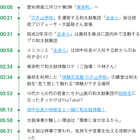
愛知県奥三河ロケ第2弾「
東栄町
」へ
00:00
「
のき山学校
」を運営する和太鼓集団「
志多ら
」総合統
00:21
括プロデューサー大脇聡さん登場
結成32年目の「
志多ら
」は廃校を拠点に国内外で活動する
00:31
プロ和太鼓集団
メニコンと「
志多ら
」は田中社長が入社する前からのお
00:58
付き合い!?
東栄町で和太鼓体験ロケ（ご指導：小林さん）
02:24
廃校を利用した「
体験交流館 のき山学校
」の講堂は和太
03:34
鼓を”見て感じて触れる”体験ができる場所
10代から20代の若者たちが山奥の和太鼓集団の
研修生
に
03:53
なったきっかけはYouTube!?
田中社長が研修生と一緒に和太鼓体験！
05:13
太鼓演奏が難しい理由は「簡単に音が出るから」
05:58
和太鼓は神事で使われ、気持ちや言葉を伝える役割があ
06:31
った