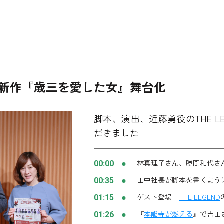
新作『歳三を愛した女』舞台化
脚本、演出、近藤勇役のTHE L
だきました
林真理子さん、勝間和代さ
00:00
田中社長が脚本を書くよう
00:35
ゲスト登場
THE LEGEND
01:15
『
本能寺が燃える
』で吉田
01:26