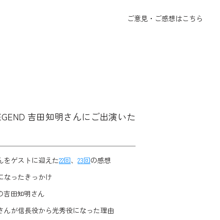
ご意見・ご感想はこちら
EGEND 吉田知明さんにご出演いた
んをゲストに迎えた
22回
、
23回
の感想
になったきっかけ
の吉田知明さん
さんが信長役から光秀役になった理由