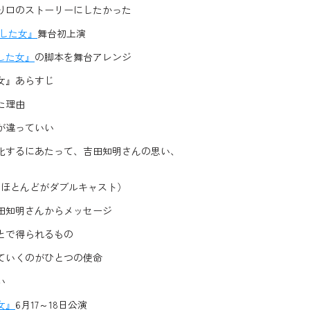
り口のストーリーにしたかった
した女』
舞台初上演
した女』
の脚本を舞台アレンジ
女』あらすじ
た理由
が違っていい
化するにあたって、吉田知明さんの思い、
（ほとんどがダブルキャスト）
田知明さんからメッセージ
とで得られるもの
ていくのがひとつの使命
い
女』
6月17～18日公演