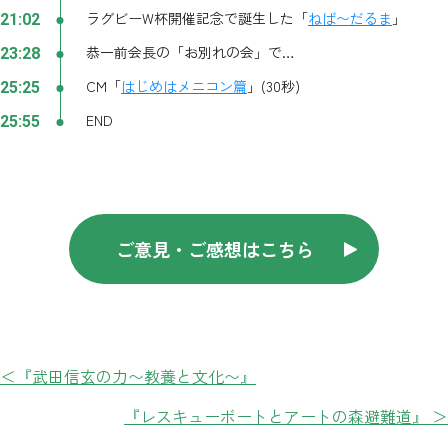
ラグビー
W
杯開催記念で誕生した「
ねば〜だるま
」
21:02
恭一前会長の「お別れの会」で…
23:28
CM
「
はじめはメニコン篇
」
(30
秒
)
25:25
END
25:55
ご意見・ご感想はこちら
＜『武田信玄の力〜教養と文化〜』
『レスキューボートとアートの森避難道』 ＞