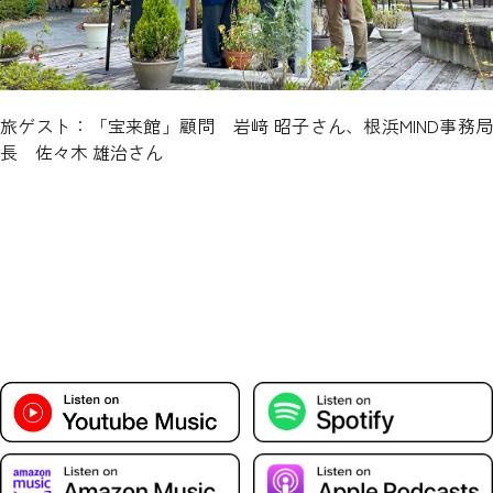
旅ゲスト：「宝来館」顧問 岩﨑 昭子さん、根浜MIND事務局
長 佐々木 雄治さん