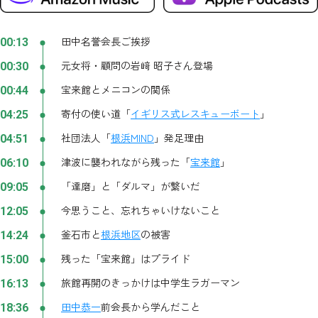
田中名誉会長ご挨拶
00:13
元女将・顧問の岩﨑 昭子さん登場
00:30
宝来館とメニコンの関係
00:44
寄付の使い道「
イギリス式レスキューボート
」
04:25
社団法人「
根浜
MIND
」発足理由
04:51
津波に襲われながら残った「
宝来館
」
06:10
「達磨」と「ダルマ」が繋いだ
09:05
今思うこと、忘れちゃいけないこと
12:05
釜石市と
根浜地区
の被害
14:24
残った「宝来館」はプライド
15:00
旅館再開のきっかけは中学生ラガーマン
16:13
田中恭一
前会長から学んだこと
18:36